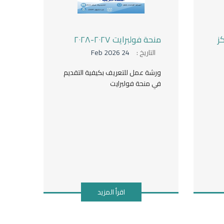
ز
منحة فولبرايت ٢٠٢٧-٢٠٢٨
التاريخ :
24 Feb 2026
ورشة عمل للتعريف بكيفية التقديم
في منحة فولبرايت
اقرأ المزيد