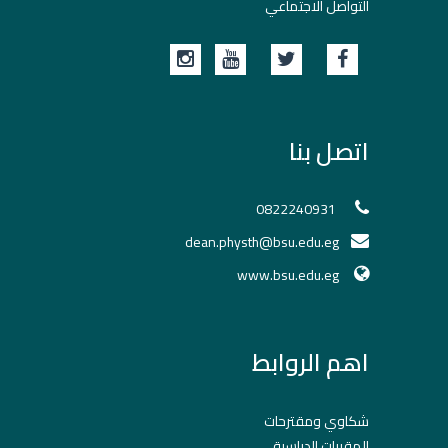
التواصل الاجتماعي
اتصل بنا
0822240931
dean.physth@bsu.edu.eg
www.bsu.edu.eg
اهم الروابط
شكاوي ومقترحات
المقررات الدراسية