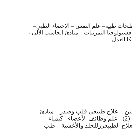
ومصطلحات طبية– علم النفس – الإحصاء الطبي–
فسيولوجيا التمرينات – مبادئ الحاسب الألى -
كا العمل.
 الأشعة (1)– علاج طبيعي باطنه ومسنين – علاج طبيعي قلب وصدر – مبادئ
التغذية– علاج طبيعي لجراحة القلب والصدر –الإسعافات الأولية– علم الأمراض الاكلينيكى– تشريح (2)– علم وظائف الأعضاء– كيمياء
للجلد والأغشية – طب