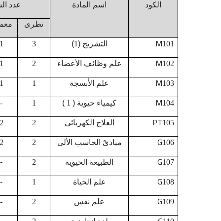
الكود
اسم المادة
عدد ال
نظرى
معم
M
101
التشريح (
1
)
3
1
M
102
علم وظائف الأعضاء
2
1
M
103
علم الأنسجة
1
1
M
104
كيمياء حيوية (
1
)
1
-
PT
105
العلاج الكهربائى
2
2
G
106
مبادىْ الحاسب الألى
2
2
G
107
الطبيعة الحيوية
2
-
G
108
علم الحياة
1
-
G
109
علم نفس
2
-
G